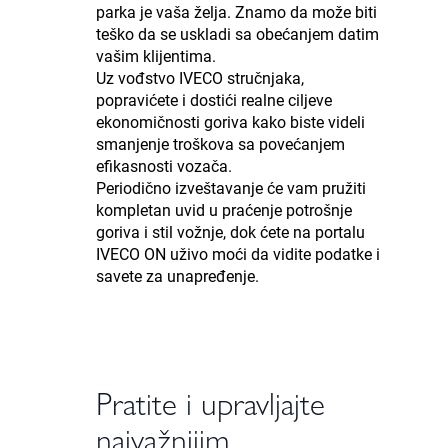
parka je vaša želja. Znamo da može biti
teško da se uskladi sa obećanjem datim
vašim klijentima.
Uz vođstvo IVECO stručnjaka,
popravićete i dostići realne ciljeve
ekonomičnosti goriva kako biste videli
smanjenje troškova sa povećanjem
efikasnosti vozača.
Periodično izveštavanje će vam pružiti
kompletan uvid u praćenje potrošnje
goriva i stil vožnje, dok ćete na portalu
IVECO ON uživo moći da vidite podatke i
savete za unapređenje.
Pratite i upravljajte
najvažnijim