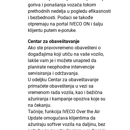
goriva i ponašanja vozača tokom
prethodnih nedelja u pogledu efikasnosti
i bezbednosti. Podaci se takođe
otpremaju na portal IVECO ON i šalju
klijentu putem e-poruke.
Centar za obaveštavanje
Ako ste pravovremeno obavešteni o
događajima koji utiču na vaše vozilo,
lakše vam je i možete unapred da
planirate neophodne intervencije
servisiranja i održavanja.
U odeljku Centar za obaveštavanje
primaćete obaveštenja u vezi sa
vremenom rada vozila, kao i bežična
ažuriranja i kampanje opoziva koje su
na čekanju.
Tačnije, funkcija IVECO Over the Air
Update omogućava klijentima da
ažuriraju softver vozila na daljinu, bez