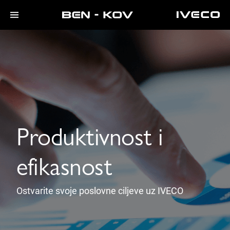
Produktivnost i
efikasnost
Ostvarite svoje poslovne ciljeve uz IVECO