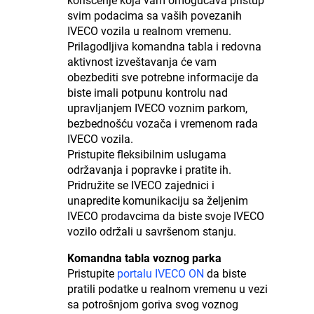
korišćenje koja vam omogućava pristup
svim podacima sa vaših povezanih
IVECO vozila u realnom vremenu.
Prilagodljiva komandna tabla i redovna
aktivnost izveštavanja će vam
obezbediti sve potrebne informacije da
biste imali potpunu kontrolu nad
upravljanjem IVECO voznim parkom,
bezbednošću vozača i vremenom rada
IVECO vozila.
Pristupite fleksibilnim uslugama
održavanja i popravke i pratite ih.
Pridružite se IVECO zajednici i
unapredite komunikaciju sa željenim
IVECO prodavcima da biste svoje IVECO
vozilo održali u savršenom stanju.
Komandna tabla voznog parka
Pristupite
portalu IVECO ON
da biste
pratili podatke u realnom vremenu u vezi
sa potrošnjom goriva svog voznog