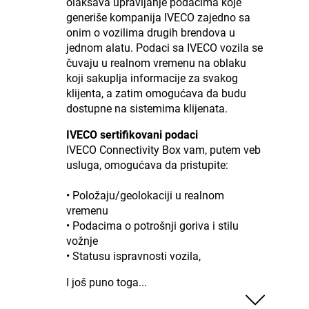
olakšava upravljanje podacima koje
generiše kompanija IVECO zajedno sa
onim o vozilima drugih brendova u
jednom alatu. Podaci sa IVECO vozila se
čuvaju u realnom vremenu na oblaku
koji sakuplja informacije za svakog
klijenta, a zatim omogućava da budu
dostupne na sistemima klijenata.
IVECO sertifikovani podaci
IVECO Connectivity Box vam, putem veb
usluga, omogućava da pristupite:
• Položaju/geolokaciji u realnom
vremenu
• Podacima o potrošnji goriva i stilu
vožnje
• Statusu ispravnosti vozila,
I još puno toga...