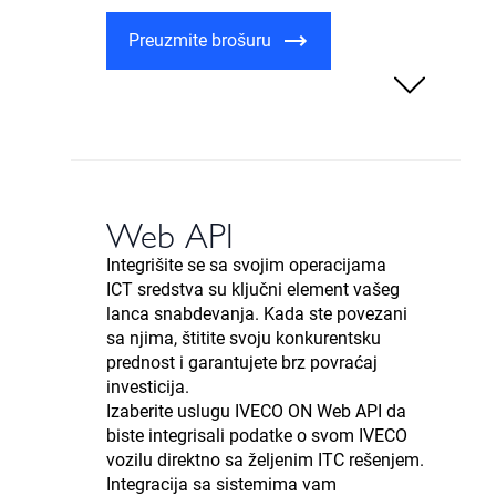
Preuzmite brošuru
Web API
Integrišite se sa svojim operacijama
ICT sredstva su ključni element vašeg
lanca snabdevanja. Kada ste povezani
sa njima, štitite svoju konkurentsku
prednost i garantujete brz povraćaj
investicija.
Izaberite uslugu IVECO ON Web API da
biste integrisali podatke o svom IVECO
vozilu direktno sa željenim ITC rešenjem.
Integracija sa sistemima vam