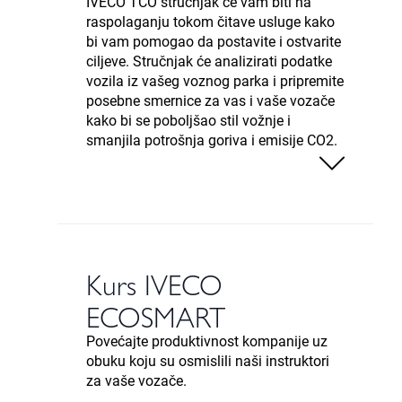
IVECO TCO stručnjak će vam biti na
raspolaganju tokom čitave usluge kako
bi vam pomogao da postavite i ostvarite
ciljeve. Stručnjak će analizirati podatke
vozila iz vašeg voznog parka i pripremite
posebne smernice za vas i vaše vozače
kako bi se poboljšao stil vožnje i
smanjila potrošnja goriva i emisije CO2.
Kurs IVECO
ECOSMART
Povećajte produktivnost kompanije uz
obuku koju su osmislili naši instruktori
za vaše vozače.