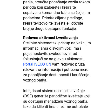
parka, proučite ponašanje vozila tokom
perioda koji izaberete i kreirajte
sopstvenu komandnu tablu sa željenim
podacima. Primite ciljane predloge,
kreirajte/izdvojite izveštaje i otkrijte
brojne druge dostupne funkcije.
Redovna aktivnost izveštavanja
Steknite sistematski pristup najvažnijim
informacijama o svojim vozilima i
pojednostavite svakodnevni rad
fokusirajući se na glavnu aktivnost.
Portal IVECO ON
vam redovno pruža
relevantne informacije i potrebne mere
za poboljšanje dostupnosti i korišćenja
voznog parka.
Integrisani sistem ocene stila vožnje
(DSE) generiše periodične izveštaje koji
su dostupni menadžeru voznog parka,
tako da klijenti imaju rezime potrošnje