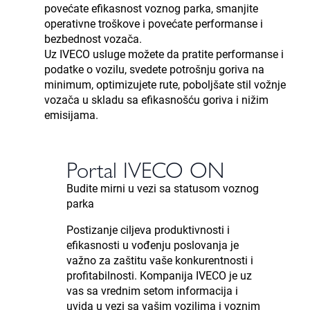
povećate efikasnost voznog parka, smanjite
operativne troškove i povećate performanse i
bezbednost vozača.
Uz IVECO usluge možete da pratite performanse i
podatke o vozilu, svedete potrošnju goriva na
minimum, optimizujete rute, poboljšate stil vožnje
vozača u skladu sa efikasnošću goriva i nižim
emisijama.
Portal IVECO ON
Budite mirni u vezi sa statusom voznog
parka
Postizanje ciljeva produktivnosti i
efikasnosti u vođenju poslovanja je
važno za zaštitu vaše konkurentnosti i
profitabilnosti. Kompanija IVECO je uz
vas sa vrednim setom informacija i
uvida u vezi sa vašim vozilima i voznim