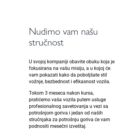
Nudimo vam našu
stručnost
U svojoj kompaniji obavite obuku koja je
fokusirana na vašu misiju, a u kojoj će
vam pokazati kako da poboljšate stil
vožnje, bezbednost i efikasnost vozila.
Tokom 3 meseca nakon kursa,
pratićemo vaša vozila putem usluge
profesionalnog savetovanja u vezi sa
potrošnjom goriva i jedan od naših
stručnjaka za potrošnju goriva će vam
podnositi mesečni izveštaj.