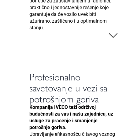
potrebe za zaustavljanjem u radionici:
praktično i jednostavnije rešenje koje
garantuje da će vozilo uvek biti
ažurirano, zaštićeno i u optimalnom
stanju.
Profesionalno
savetovanje u vezi sa
potrošnjom goriva
Kompanija IVECO teži održivoj
budućnosti za vas i našu zajednicu, uz
usluge za praćenje i smanjenje
potrošnje goriva.
Upravljanje efikasnošću čitavog voznog