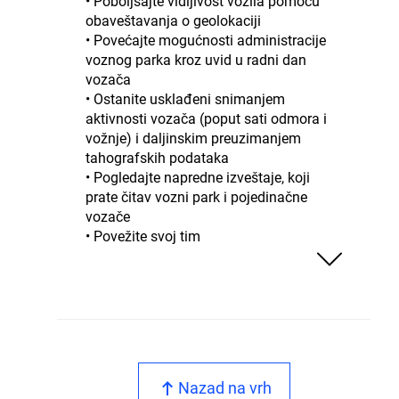
• Poboljšajte vidljivost vozila pomoću
obaveštavanja o geolokaciji
• Povećajte mogućnosti administracije
voznog parka kroz uvid u radni dan
vozača
• Ostanite usklađeni snimanjem
aktivnosti vozača (poput sati odmora i
vožnje) i daljinskim preuzimanjem
tahografskih podataka
• Pogledajte napredne izveštaje, koji
prate čitav vozni park i pojedinačne
vozače
• Povežite svoj tim
Nazad na vrh