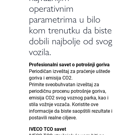
operativnim
parametrima u bilo
kom trenutku da biste
dobili najbolje od svog
vozila.
Profesionalni savet o potrošnji goriva
Periodičan izveštaj za praćenje uštede
goriva i emisija CO2.
Primite sveobuhvatan izveštaj za
periodičnu procenu potrošnje goriva,
emisija CO2 svog voznog parka, kao i
stila vožnje vozača. Koristite ove
informacije da biste saopštili rezultate i
postavili realne ciljeve.
IVECO TCO savet