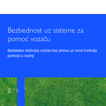
Bezbednost uz sisteme za
pomoć vozaču
Bezbedan doživljaj vožnje bez stresa uz nove funkcije
pomoći u vožnji
2
/
9