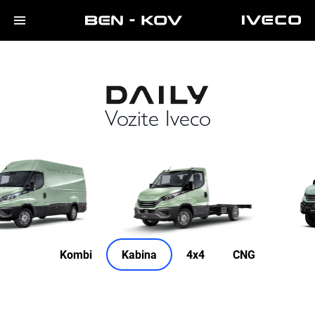
Vozite Iveco
Kombi
Kabina
4x4
CNG