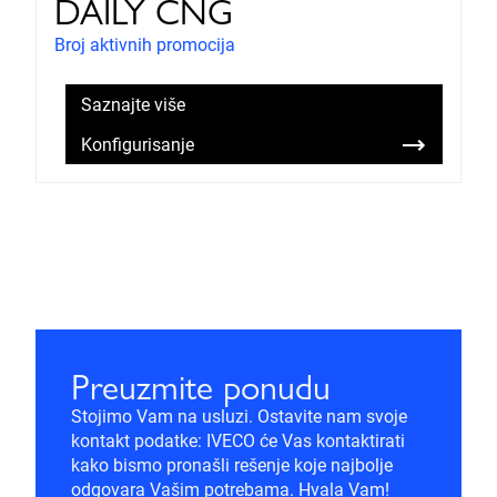
DAILY CNG
Broj aktivnih promocija
Saznajte više
Konfigurisanje
Preuzmite ponudu
Stojimo Vam na usluzi. Ostavite nam svoje
kontakt podatke: IVECO će Vas kontaktirati
kako bismo pronašli rešenje koje najbolje
odgovara Vašim potrebama. Hvala Vam!