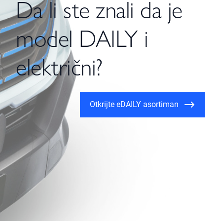
Da li ste znali da je
model DAILY i
električni?
Otkrijte eDAILY asortiman