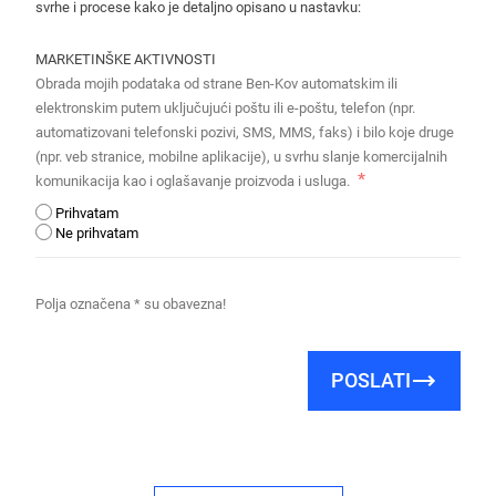
svrhe i procese kako je detaljno opisano u nastavku:
MARKETINŠKE AKTIVNOSTI
Obrada mojih podataka od strane Ben-Kov automatskim ili
elektronskim putem uključujući poštu ili e-poštu, telefon (npr.
automatizovani telefonski pozivi, SMS, MMS, faks) i bilo koje druge
(npr. veb stranice, mobilne aplikacije), u svrhu slanje komercijalnih
komunikacija kao i oglašavanje proizvoda i usluga.
Prihvatam
Ne prihvatam
Polja označena * su obavezna!
POSLATI