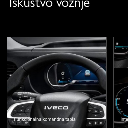
Iskustvo vožnje
Funkcionalna komandna tabla
Int