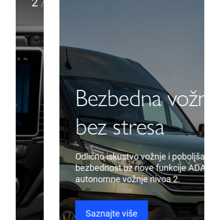
2
/
5
Bezbedna vožnja
bez stresa
Odlično iskustvo vožnje i poboljšana
bezbednost uz nove funkcije ADAS i
autonomne vožnje nivoa 2.
Saznajte više