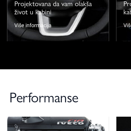
Projektovana da vam olakša
Pr
život u kabini
ka
Više informacija
Viš
Performanse