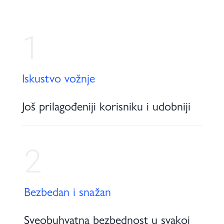
1
Iskustvo vožnje
Još prilagođeniji korisniku i udobniji
2
Bezbedan i snažan
Sveobuhvatna bezbednost u svakoj