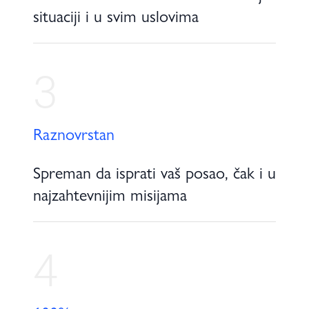
situaciji i u svim uslovima
3
Raznovrstan
Spreman da isprati vaš posao, čak i u
najzahtevnijim misijama
4