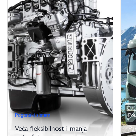
Pogonski sistem
Pou
Veća fleksibilnost i manja
Pa