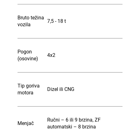
Bruto težina
7,5 - 18 t
vozila
Pogon
4x2
(osovine)
Tip goriva
Dizel ili CNG
motora
Ručni – 6 ili 9 brzina, ZF
Menjač
automatski – 8 brzina