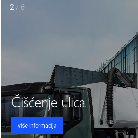
2
/
6
Čišćenje ulica
Više informacija