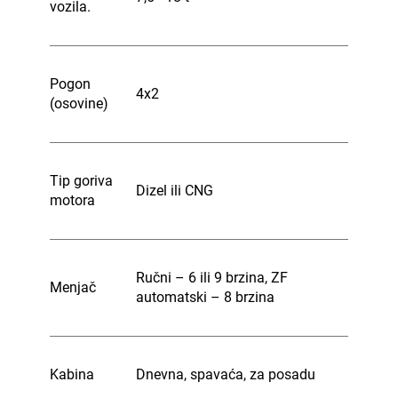
vozila.
Pogon
4x2
(osovine)
Tip goriva
Dizel ili CNG
motora
Ručni – 6 ili 9 brzina, ZF
Menjač
automatski – 8 brzina
Kabina
Dnevna, spavaća, za posadu