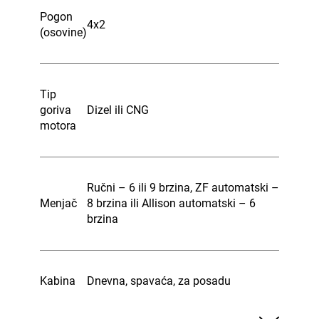
Pogon
4x2
(osovine)
Tip
goriva
Dizel ili CNG
motora
Ručni – 6 ili 9 brzina, ZF automatski –
Menjač
8 brzina ili Allison automatski – 6
brzina
Kabina
Dnevna, spavaća, za posadu