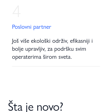
4
Poslovni partner
Još više ekološki održiv, efikasniji i
bolje upravljiv, za podršku svim
operaterima širom sveta.
Šta je novo?