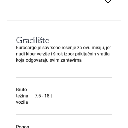
Gradilište
Eurocargo je savršeno rešenje za ovu misiju, jer
nudi kiper verzije i širok izbor priključnih vratila
koja odgovaraju svim zahtevima
Bruto
težina
7,5 - 18 t
vozila
Pogon