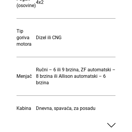
4x2
(osovine)
Tip
goriva
Dizel ili CNG
motora
Ručni – 6 ili 9 brzina, ZF automatski –
Menjač
8 brzina ili Allison automatski – 6
brzina
Kabina
Dnevna, spavaća, za posadu