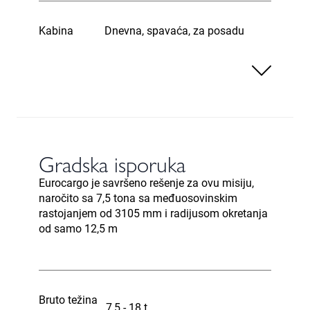
Kabina
Dnevna, spavaća, za posadu
Gradska isporuka
Eurocargo je savršeno rešenje za ovu misiju,
naročito sa 7,5 tona sa međuosovinskim
rastojanjem od 3105 mm i radijusom okretanja
od samo 12,5 m
Bruto težina
7,5 - 18 t