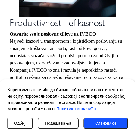
Produktivnost i efikasnost
Ostvarite svoje poslovne ciljeve uz IVECO
Najveći izazovi u transportnom i logističkom poslovanju su
smanjenje troškova transporta, rast troškova goriva,
nedostatak vozača, složeni propisi i potreba za održivijim
poslovanjem, uz održavanje zadovoljstva klijenata.
Kompanija IVECO to zna i razvila je neprekidno rastući
portfolio rešenja za uspešno rešavanje ovih izazova sa vama.
Користимо колачиће да бисмо побољшали ваше искуство
Oslanjamo se na povezanost, digitalizaciju i analizu
на сајту, персонализовали садржај, анализирали саобраћај
podataka kako bismo vam pomogli da povećate efikasnost
и приказивали релевантне огласе. Више информација
voznog parka, smanjite operativne troškove i da povećate
можете пронаћи у нашој
Политика колачића
.
performanse i bezbednost vaših vozača.
Одбиј
Подешавања
Слажем се
Saznajte više