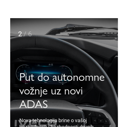
2
/
6
Put do autonomne
vožnje uz novi
ADAS
Nova tehnologija brine o vašoj
bezbednosti i bezbednosti drugih