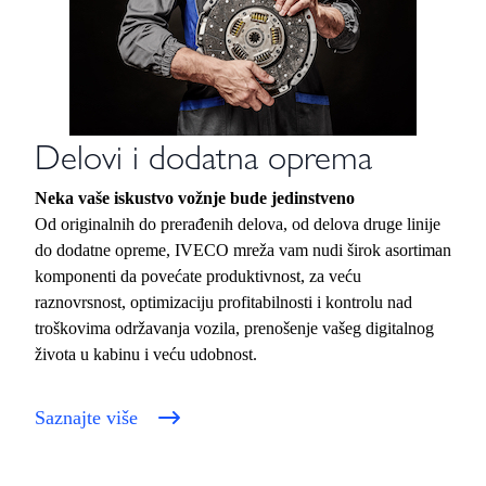
Delovi i dodatna oprema
Neka vaše iskustvo vožnje bude jedinstveno
Od originalnih do prerađenih delova, od delova druge linije
do dodatne opreme, IVECO mreža vam nudi širok asortiman
komponenti da povećate produktivnost, za veću
raznovrsnost, optimizaciju profitabilnosti i kontrolu nad
troškovima održavanja vozila, prenošenje vašeg digitalnog
života u kabinu i veću udobnost.
Saznajte više