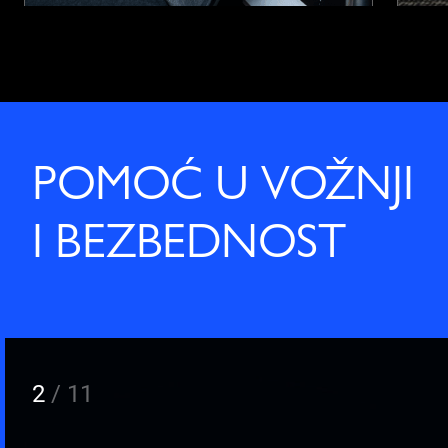
POMOĆ U VOŽNJI
I BEZBEDNOST
2
/
11