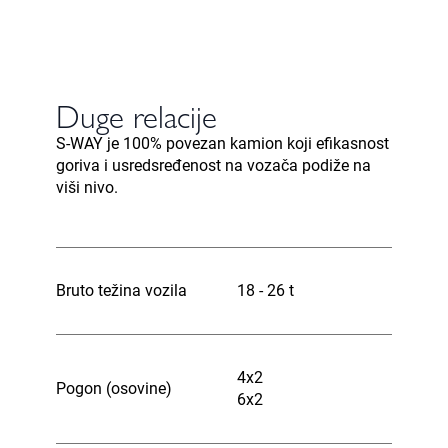
Duge relacije
S-WAY je 100% povezan kamion koji efikasnost
goriva i usredsređenost na vozača podiže na
viši nivo.
Bruto težina vozila
18 - 26 t
4x2
Pogon (osovine)
6x2