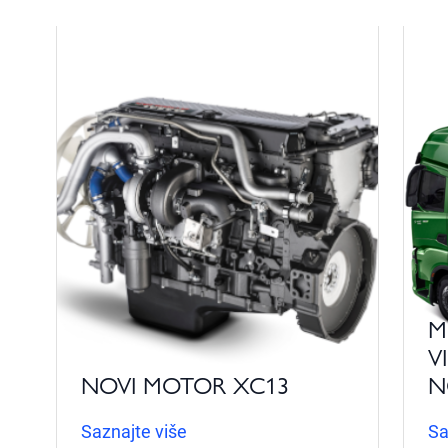
M
V
NOVI MOTOR XC13
N
Saznajte više
Sa