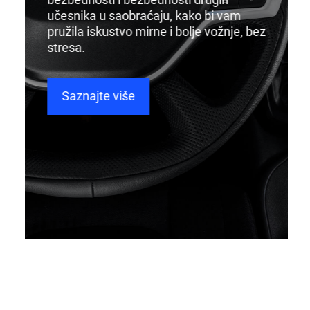
učesnika u saobraćaju, kako bi vam
pružila iskustvo mirne i bolje vožnje, bez
stresa.
Saznajte više