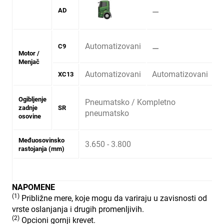
⚊
AD
Automatizovani
⚊
C9
Motor /
Menjač
Automatizovani
Automatizovani
A
XC13
Ogibljenje
Pneumatsko /
Kompletno
P
zadnje
SR
pneumatsko
p
osovine
Međuosovinsko
3.650 - 3.800
3
rastojanja (mm)
NAPOMENE
(1)
Približne mere, koje mogu da variraju u zavisnosti od
vrste oslanjanja i drugih promenljivih.
(2)
Opcioni gornji krevet.