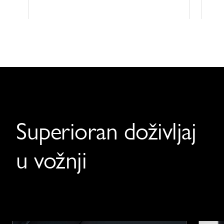
Superioran doživljaj
u vožnji