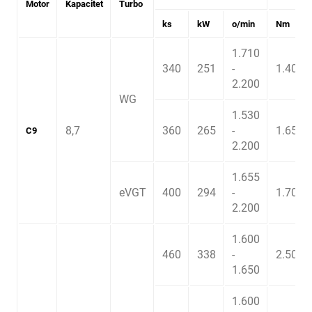
Motor
Kapacitet
Turbo
ks
kW
o/min
Nm
1.710
340
251
-
1.400
2.200
WG
1.530
8,7
360
265
-
1.650
C9
2.200
1.655
eVGT
400
294
-
1.700
2.200
1.600
460
338
-
2.500
1.650
1.600