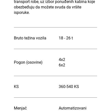
transport robe, uz izbor ponuđenih kabina koje
obezbeđuju da možete svuda da vršite
isporuke.
Bruto težina vozila
18 - 26 t
4x2
Pogon (osovine)
6x2
KS
360-540 KS
Menjač
Automatizovani