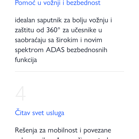
Pomoć u vožnji i bezbednost
idealan saputnik za bolju vožnju i
zaštitu od 360° za učesnike u
saobraćaju sa širokim i novim
spektrom ADAS bezbednosnih
funkcija
4
Čitav svet usluga
Rešenja za mobilnost i povezane