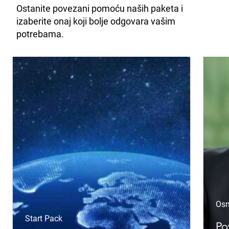
Ostanite povezani pomoću naših paketa i
izaberite onaj koji bolje odgovara vašim
potrebama.
Osn
Start Pack
Po