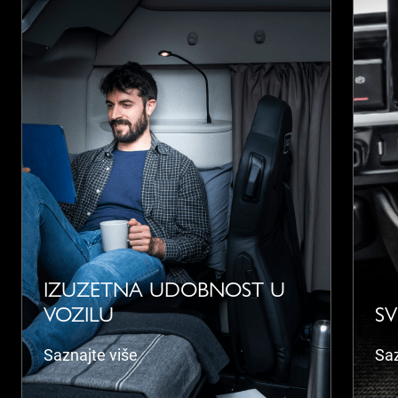
IZUZETNA UDOBNOST U
VOZILU
S
Saznajte više
Saz