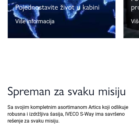
Pojednostavite život u kabini
pr
Više informacija
Viš
Spreman za svaku misiju
Sa svojim kompletnim asortimanom Artics koji odlikuje
robusna i izdržljiva šasija, IVECO S-Way ima savršeno
rešenje za svaku misiju.