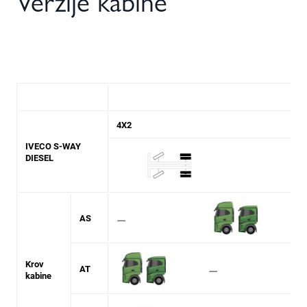
Verzije kabine
4X2
6
IVECO S-WAY
DIESEL
⚊
AS
Krov
⚊
AT
kabine