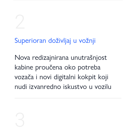
2
Superioran doživljaj u vožnji
Nova redizajnirana unutrašnjost
kabine proučena oko potreba
vozača i novi digitalni kokpit koji
nudi izvanredno iskustvo u vozilu
3