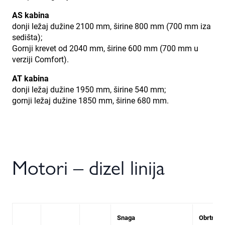
AS kabina
donji ležaj dužine 2100 mm, širine 800 mm (700 mm iza
sedišta);
Gornji krevet od 2040 mm, širine 600 mm (700 mm u
verziji Comfort).
AT kabina
donji ležaj dužine 1950 mm, širine 540 mm;
gornji ležaj dužine 1850 mm, širine 680 mm.
Motori – dizel linija
Snaga
Obrtni 