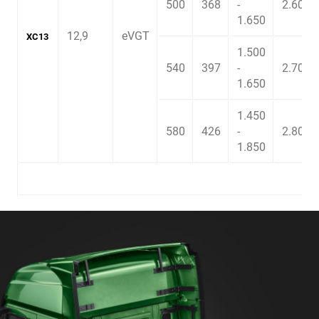
500
368
-
2.600
1.650
12,9
eVGT
XC13
1.500
540
397
-
2.700
1.650
1.450
580
426
-
2.800
1.850
*N